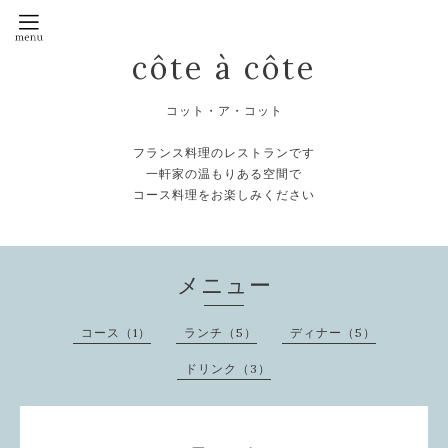
côte à côte
コット・ア・コット
フランス料理のレストランです
一軒家の温もりある空間で
コース料理をお楽しみください
メニュー
コース（1）
ランチ（5）
ディナー（5）
ドリンク（3）