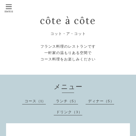
côte à côte
コット・ア・コット
フランス料理のレストランです
一軒家の温もりある空間で
コース料理をお楽しみください
メニュー
コース（1）
ランチ（5）
ディナー（5）
ドリンク（3）