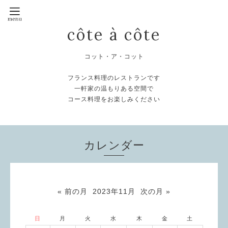
côte à côte
コット・ア・コット
フランス料理のレストランです
一軒家の温もりある空間で
コース料理をお楽しみください
カレンダー
« 前の月
2023年11月
次の月 »
日
月
火
水
木
金
土